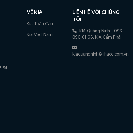
VỀ KIA
LIÊN HỆ VỚI CHÚNG
TÔI
Kia Toàn Cầu
KIA Quảng Ninh - 093
Kia Việt Nam
890 61 66. KIA Cẩm Phả
kiaquangninh@thaco.com.vn
àng