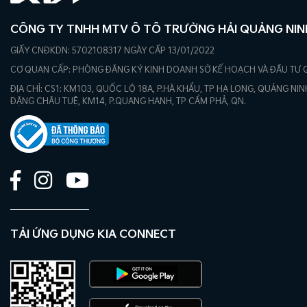
CÔNG TY TNHH MTV Ô TÔ TRƯỜNG HẢI QUẢNG NIN
GIẤY CNĐKDN: 5702108317 NGÀY CẤP 13/01/2022
CƠ QUAN CẤP: PHÒNG ĐĂNG KÝ KINH DOANH SỞ KẾ HOẠCH VÀ ĐẦU TƯ 
ĐỊA CHỈ: CS1: KM103, QUỐC LỘ 18A, P.HÀ KHẨU, TP HẠ LONG, QUẢNG NINH
ĐẶNG CHÂU TUỆ, KM14, P.QUANG HANH, TP CẨM PHẢ, QN.
TẢI ỨNG DỤNG KIA CONNECT