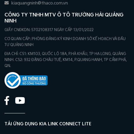
kiaquangninh@thaco.com.vn
CÔNG TY TNHH MTV Ô TÔ TRƯỜNG HẢI QUẢNG
NINH
GIẤY CNĐKDN: 5702108317 NGÀY CẤP 13/01/2022
CƠ QUAN CẤP: PHÒNG ĐĂNG KÝ KINH DOANH SỞ KẾ HOẠCH VÀ ĐẦU
TƯ QUẢNG NINH
ĐỊA CHỈ: CS1: KM103, QUỐC LỘ 18A, P.HÀ KHẨU, TP HẠ LONG, QUẢNG
NINH. CS2: 932 ĐẶNG CHÂU TUỆ, KM14, P.QUANG HANH, TP CẨM PHẢ,
QN.
TẢI ỨNG DỤNG KIA LINK CONNECT LITE