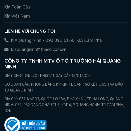
Kia Toàn Cầu
Kia Việt Nam
LIÊN HỆ VỚI CHÚNG TÔI
KIA Quảng Ninh - 093 890 61 66. KIA Cẩm Phả
kiaquangninh@thaco.com.vn
CÔNG TY TNHH MTV Ô TÔ TRƯỜNG HẢI QUẢNG
NINH
GIẤY CNĐKDN: 5702108317 NGÀY CẤP 13/01/2022
CƠ QUAN CẤP: PHÒNG ĐĂNG KÝ KINH DOANH SỞ KẾ HOẠCH VÀ ĐẦU
TƯ QUẢNG NINH
ĐỊA CHỈ: CS1: KM103, QUỐC LỘ 18A, P.HÀ KHẨU, TP HẠ LONG, QUẢNG
NINH. CS2: 932 ĐẶNG CHÂU TUỆ, KM14, P.QUANG HANH, TP CẨM PHẢ,
QN.